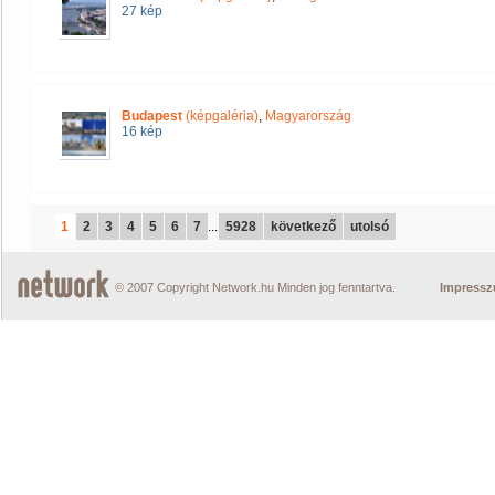
27 kép
Budapest
(képgaléria)
,
Magyarország
16 kép
1
2
3
4
5
6
7
...
5928
következő
utolsó
© 2007 Copyright Network.hu Minden jog fenntartva.
Impress