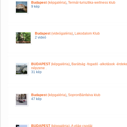
Budapest
(képgaléria)
,
Termál-turisztika-wellness klub
9 kép
Budapest
(videógaléria)
,
Lakodalom Klub
2 videó
BUDAPEST
(képgaléria)
,
Barátság -fogadó -alkotások -érdeke
népzene .
31 kép
Budapest
(képgaléria)
,
SopronBánfalva klub
47 kép
BUDAPEST
(képgaléria)
,
A világ csodái