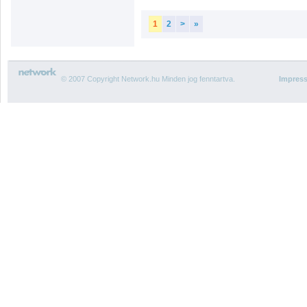
1
2
>
»
© 2007 Copyright Network.hu Minden jog fenntartva.
Impres