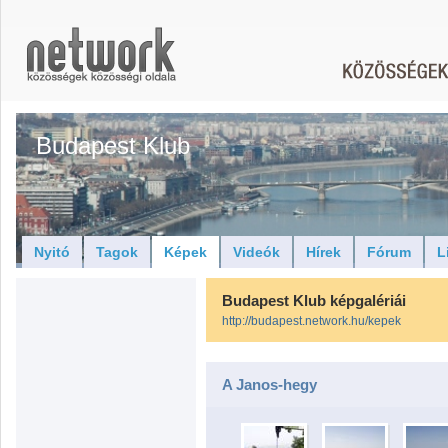
Budapest Klub
Nyitó
Tagok
Képek
Videók
Hírek
Fórum
L
Budapest Klub képgalériái
http://budapest.network.hu/kepek
A Janos-hegy