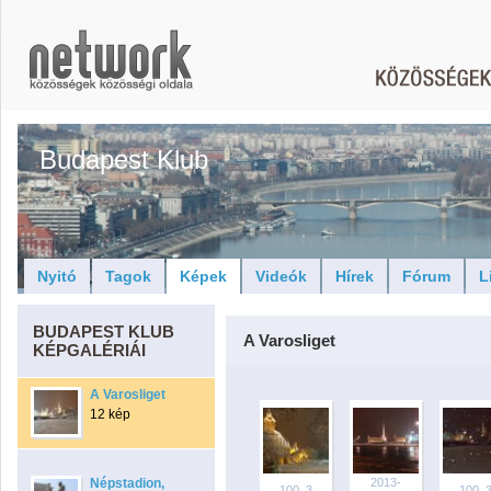
Budapest Klub
Nyitó
Tagok
Képek
Videók
Hírek
Fórum
L
BUDAPEST KLUB
A Varosliget
KÉPGALÉRIÁI
A Varosliget
12 kép
Népstadion,
2013-
100_3
100_