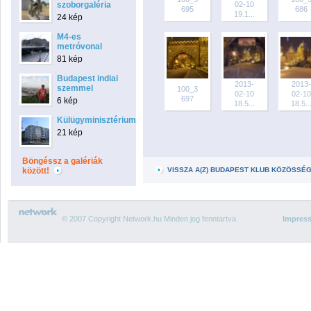
szoborgaléria
02-10
695
686
19.1...
24 kép
M4-es
metróvonal
81 kép
Budapest indiai
2013-
2013-
szemmel
100_3
02-10
02-10
697
6 kép
18.5...
18.5..
Külügyminisztérium
21 kép
Böngéssz a galériák
között!
VISSZA A(Z) BUDAPEST KLUB KÖZÖSSÉ
© 2007 Copyright Network.hu Minden jog fenntartva.
Impres