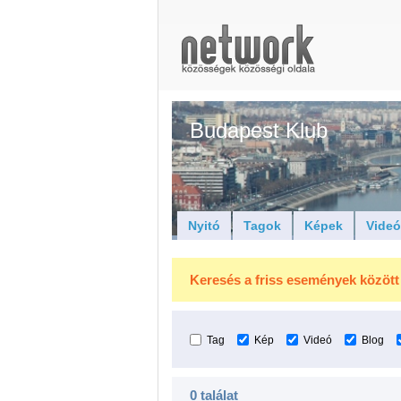
Budapest Klub
Nyitó
Tagok
Képek
Vide
Keresés a friss események között
Tag
Kép
Videó
Blog
0 találat