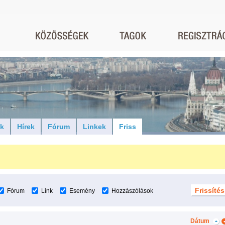
ók
Hírek
Fórum
Linkek
Friss
Fórum
Link
Esemény
Hozzászólások
Dátum