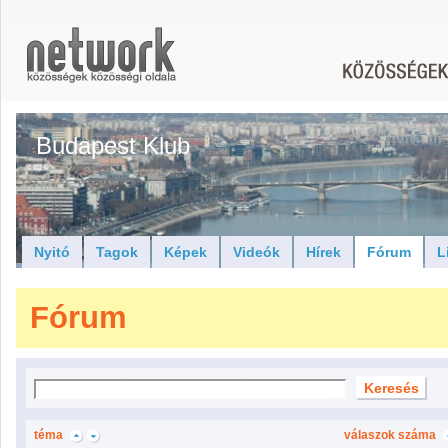
Budapest Klub
Nyitó
Tagok
Képek
Videók
Hírek
Fórum
L
Fórum
téma
válaszok száma