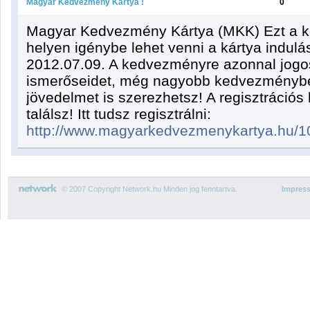
Magyar Kedvezmény Kártya !
0
Magyar Kedvezmény Kártya (MKK) Ezt a 
helyen igénybe lehet venni a kártya indul
2012.07.09. A kedvezményre azonnal jogo
ismerőseidet, még nagyobb kedvezménybe
jövedelmet is szerezhetsz! A regisztrációs
találsz! Itt tudsz regisztrálni:
http://www.magyarkedvezmenykartya.hu/
© 2007 Copyright Network.hu Minden jog fenntartva.
Impres