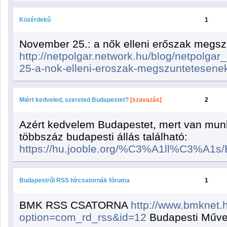
Közérdekű
1
November 25.: a nők elleni erőszak megsz
http://netpolgar.network.hu/blog/netpolgar
25-a-nok-elleni-eroszak-megszuntetesenek
Miért kedveled, szereted Budapestet?
[szavazás]
2
Azért kedvelem Budapestet, mert van munk
többszáz budapesti állás található:
https://hu.jooble.org/%C3%A1ll%C3%A1s
Budapestről RSS hírcsatornák fóruma
1
BMK RSS CSATORNA
http://www.bmknet.
option=com_rd_rss&id=12
Budapesti Műve