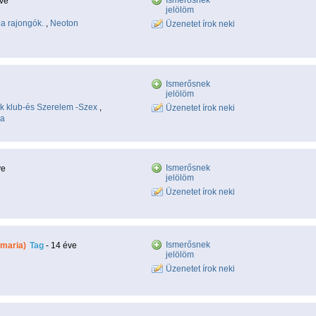
Ismerősnek
éve
jelölöm
a rajongók.
,
Neoton
Üzenetet írok neki
Ismerősnek
jelölöm
k klub-és Szerelem -Szex
,
Üzenetet írok neki
ja
Ismerősnek
ve
jelölöm
Üzenetet írok neki
Ismerősnek
maria)
Tag
- 14 éve
jelölöm
Üzenetet írok neki