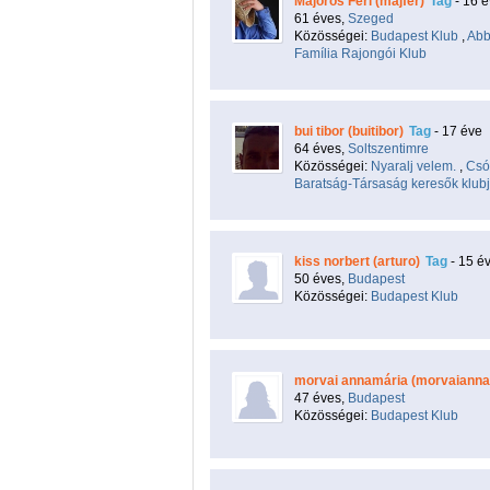
Majoros Feri (majfer)
Tag
- 16 
61 éves,
Szeged
Közösségei:
Budapest Klub
,
Abb
Família Rajongói Klub
bui tibor (buitibor)
Tag
- 17 éve
64 éves,
Soltszentimre
Közösségei:
Nyaralj velem.
,
Csó
Baratság-Társaság keresők klub
kiss norbert (arturo)
Tag
- 15 é
50 éves,
Budapest
Közösségei:
Budapest Klub
morvai annamária (morvaianna
47 éves,
Budapest
Közösségei:
Budapest Klub