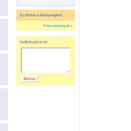
Ez történt a közösségben:
Friss események »
Szólj hozzá te is!