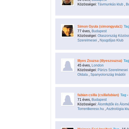
Közösségei:
Távmunkás klub
,
B
Simon Gyula (simongyula1)
Ta
77 éves,
Budapest
Közösségei:
Olaszország Közöss
Szerelmesei
,
Nyugdíjas Klub
Illyes Zsuzsa (illyeszsuzsa)
Ta
45 éves,
London
Közösségei:
Párizs Szerelmesei
Oldala
,
Spanyolország Imádói
fabian csilla (csillafabian)
Tag
-
71 éves,
Budapest
Közösségei:
Álomfejtők és Álom
Torrentkereso.hu
,
Asztrológia kl