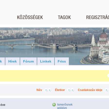
ók
Hírek
Fórum
Linkek
Friss
Név
Életkor
Csatlakozás ideje
Ismerősnek
 éve
jelölöm