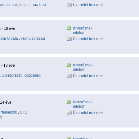
uddhizmus klub
,
Linux klub
Üzenetet írok neki
Ismerősnek
g
- 16 éve
jelölöm
égi Oldala
,
Franciaország
Üzenetet írok neki
Ismerősnek
g
- 13 éve
jelölöm
,
Olaszország Közösségi
Üzenetet írok neki
Ismerősnek
 14 éve
jelölöm
értelmezők
,
UTS
Üzenetet írok neki
ub