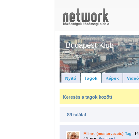
Budapest Klub
Nyitó
Tagok
Képek
Vide
Keresés a tagok között
89 találat
M Imre (mestervezeto)
Tag
- 16
56 éves,
Budapest