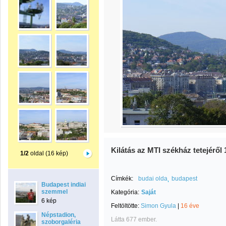
Kilátás az MTI székház tetejéről 
1/2
oldal (16 kép)
Címkék:
budai olda
budapest
Budapest indiai
szemmel
Kategória:
Saját
6 kép
Feltöltötte:
Simon Gyula
|
16 éve
Népstadion,
Látta 677 ember.
szoborgaléria