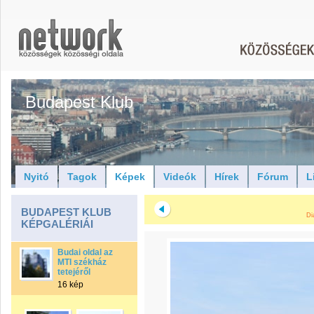
Budapest Klub
Nyitó
Tagok
Képek
Videók
Hírek
Fórum
L
BUDAPEST KLUB
Di
KÉPGALÉRIÁI
Budai oldal az
MTI székház
tetejéről
16 kép