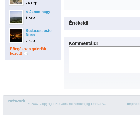
24 kép
A Janos-hegy
9 kép
Értékeld!
Budapest este,
Duna
7 kép
Kommentáld!
Böngéssz a galériák
között!
© 2007 Copyright Network.hu Minden jog fenntartva.
Impres