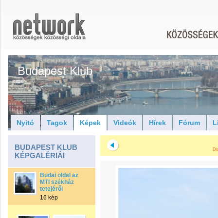
Budapest Klub
Nyitó
Tagok
Képek
Videók
Hírek
Fórum
L
BUDAPEST KLUB
Di
KÉPGALÉRIÁI
Budai oldal az
MTI székház
tetejéről
16 kép