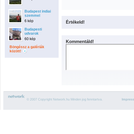
Budapest indiai
szemmel
6 kép
Értékeld!
Budapesti
udvarok
60 kép
Kommentáld!
Böngéssz a galériák
között!
© 2007 Copyright Network.hu Minden jog fenntartva.
Impres