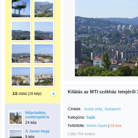
Kilátás az MTI székház tetejéről 
1/2
oldal (16 kép)
Címkék:
budai olda
budapest
Népstadion,
szoborgaléria
Kategória:
Saját
24 kép
Feltöltötte:
Simon Gyula
|
16 éve
A Janos-hegy
Látta 764 ember.
9 kép