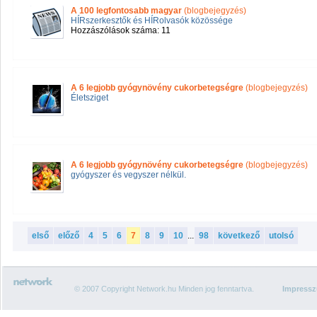
A 100 legfontosabb magyar
(blogbejegyzés)
HÍRszerkesztők és HÍRolvasók közössége
Hozzászólások száma: 11
A 6 legjobb gyógynövény cukorbetegségre
(blogbejegyzés)
Életsziget
A 6 legjobb gyógynövény cukorbetegségre
(blogbejegyzés)
gyógyszer és vegyszer nélkül.
első
előző
4
5
6
7
8
9
10
...
98
következő
utolsó
© 2007 Copyright Network.hu Minden jog fenntartva.
Impress