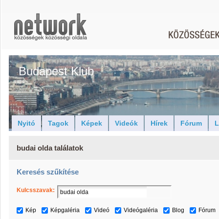
Budapest Klub
Nyitó
Tagok
Képek
Videók
Hírek
Fórum
L
budai olda találatok
Keresés szűkítése
Kulcsszavak:
Kép
Képgaléria
Videó
Videógaléria
Blog
Fórum