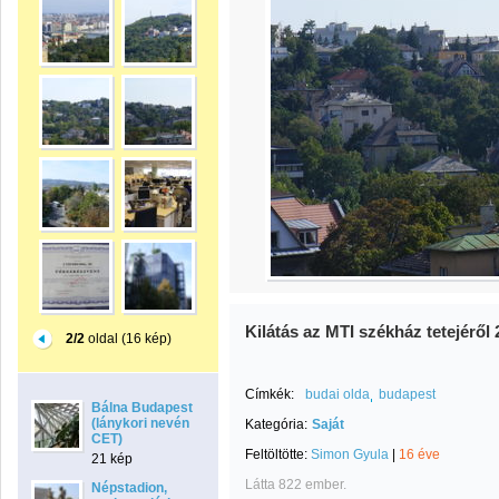
Kilátás az MTI székház tetejéről 
2/2
oldal (16 kép)
Címkék:
budai olda
budapest
Bálna Budapest
(lánykori nevén
Kategória:
Saját
CET)
Feltöltötte:
Simon Gyula
|
16 éve
21 kép
Látta 822 ember.
Népstadion,