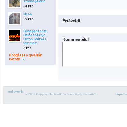
szoborgaléria
24 kép
Neon
19 kép
Értékeld!
Budapest este,
Halászbástya,
Kommentáld!
Hilton, Mátyás
templom
2 kép
Böngéssz a galériák
között!
© 2007 Copyright Network.hu Minden jog fenntartva.
Impres