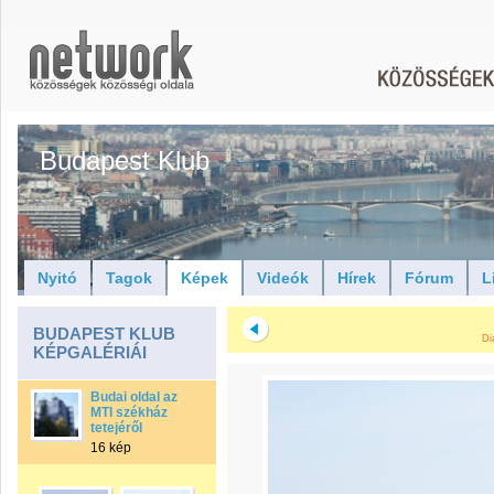
Budapest Klub
Nyitó
Tagok
Képek
Videók
Hírek
Fórum
L
BUDAPEST KLUB
Di
KÉPGALÉRIÁI
Budai oldal az
MTI székház
tetejéről
16 kép