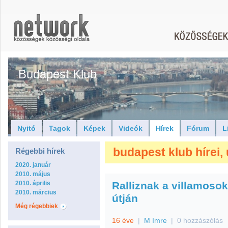
Budapest Klub
Nyitó
Tagok
Képek
Videók
Hírek
Fórum
L
budapest klub hírei, u
Régebbi hírek
2020. január
2010. május
2010. április
Ralliznak a villamosok
2010. március
útján
Még régebbiek
16 éve
|
M Imre
|
0 hozzászólás