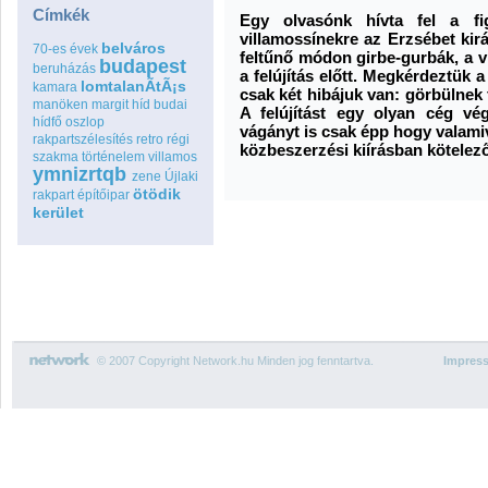
Címkék
Egy olvasónk hívta fel a fig
villamossínekre az Erzsébet kirá
belváros
70-es évek
feltűnő módon girbe-gurbák, a vi
budapest
beruházás
a felújítás előtt. Megkérdeztük 
lomtalanÃ­tÃ¡s
kamara
csak két hibájuk van: görbülnek
manöken
margit híd budai
A felújítást egy olyan cég vég
hídfő
oszlop
vágányt is csak épp hogy valamiv
rakpartszélesítés
retro
régi
közbeszerzési kiírásban kötelez
szakma
történelem
villamos
ymnizrtqb
zene
Újlaki
ötödik
rakpart
építőipar
kerület
© 2007 Copyright Network.hu Minden jog fenntartva.
Impres