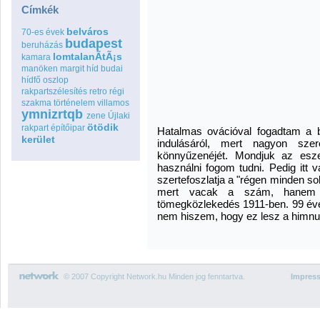
Címkék
belváros
70-es évek
budapest
beruházás
lomtalanÃ­tÃ¡s
kamara
manöken
margit híd budai
hídfő
oszlop
rakpartszélesítés
retro
régi
szakma
történelem
villamos
ymnizrtqb
zene
Újlaki
ötödik
rakpart
építőipar
Hatalmas ovációval fogadtam a b
kerület
indulásáról, mert nagyon sz
könnyűzenéjét. Mondjuk az esz
használni fogom tudni. Pedig itt
szertefoszlatja a "régen minden sok
mert vacak a szám, hanem m
tömegközlekedés 1911-ben. 99 éves
nem hiszem, hogy ez lesz a himn
© 2007 Copyright Network.hu Minden jog fenntartva.
Impres