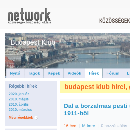
Budapest Klub
Nyitó
Tagok
Képek
Videók
Hírek
Fórum
L
budapest klub hírei
Régebbi hírek
2020. január
2010. május
2010. április
Dal a borzalmas pesti
2010. március
1911-ből
Még régebbiek
16 éve
|
M Imre
|
0 hozzászólás