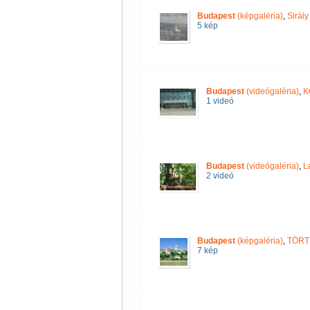
Budapest
(képgaléria)
,
Sirál
5 kép
Budapest
(videógaléria)
,
K
1 videó
Budapest
(videógaléria)
,
L
2 videó
Budapest
(képgaléria)
,
TÖRT
7 kép