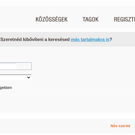
 Szeretnéd kibővíteni a keresésed
más tartalmakra is
?
égekben
Név szerint