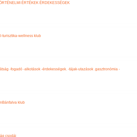
ÖRTÉNELMI ÉRTÉKEK ÉRDEKESSÉGEK
-turisztika-wellness klub
átság -fogadó -alkotások -érdekességek. -tájak-utazások .gasztronómia -
nBánfalva klub
lág csodái