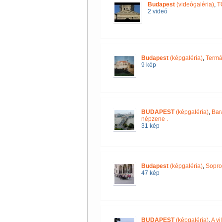
Budapest
(videógaléria)
,
T
2 videó
Budapest
(képgaléria)
,
Termál
9 kép
BUDAPEST
(képgaléria)
,
Bar
népzene .
31 kép
Budapest
(képgaléria)
,
Sopro
47 kép
BUDAPEST
(képgaléria)
,
A vi