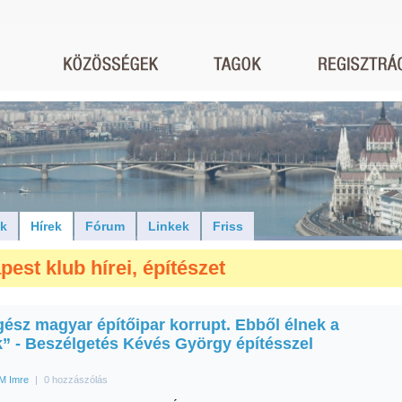
ók
Hírek
Fórum
Linkek
Friss
pest klub hírei, építészet
gész magyar építőipar korrupt. Ebből élnek a
k” - Beszélgetés Kévés György építésszel
M Imre
|
0 hozzászólás