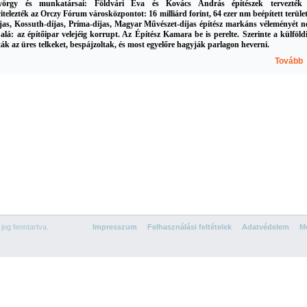
yö
rgy és munkatársai: Földvári Éva é
s Kovács András építészek tervezték
itelezték az Orczy Fórum városközpontot: 16 milliárd forint, 64 ezer nm beépített terület
jas, Kossuth-díjas, Príma-díjas, Magyar Művészet-díjas építész markáns véleményét 
 alá: az építőipar velejéig korrupt. Az Építész Kamara be is perelte. Szerinte a külföld
ták az üres telkeket, bespájzoltak, és most egyelőre hagyják parlagon heverni.
Tovább
Â¡r
og fenntartva.
Impresszum
Felhasználási feltételek
Adatvédelem
Mé