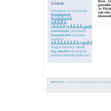
Kévés G
Címkék
generálkiv
Az Ybl-dí
# budapest
70-es évek
bkv
rejti véka
budapest
felvásárol
budapesti
bÃÂÃÂ­
rÃÂÃÂ³sÃÂÃÂ¡gok
cselovszki
csúszópénz
fsxqvplnfeh
gramofon
korrupció
kÃÂÃÂÃÂÃÂ©ptÃÂÃÂÃÂÃ
magyar
manöken
rakpart
szy sándor
sín
uri geller
villamos
átalakítás
építészet
© 2007 Copyright Network.hu Minden j