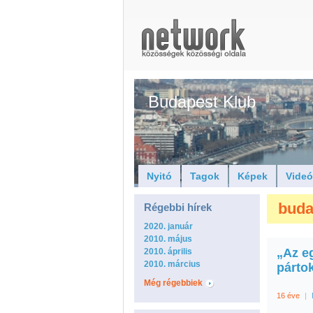
Budapest Klub
Nyitó
Tagok
Képek
Vide
buda
Régebbi hírek
2020. január
2010. május
„Az e
2010. április
2010. március
párto
Még régebbiek
16 éve
|