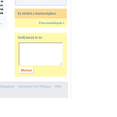
 és
et.
nem
iek
Ez történt a közösségben:
Friss események »
Szólj hozzá te is!
diaajánlat
Széchenyi Terv Pályázat
FAQ