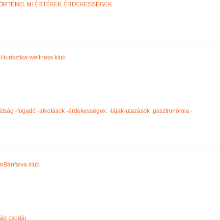
ÖRTÉNELMI ÉRTÉKEK ÉRDEKESSÉGEK
-turisztika-wellness klub
átság -fogadó -alkotások -érdekességek. -tájak-utazások .gasztronómia -
nBánfalva klub
lág csodái