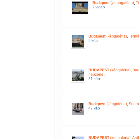
Budapest
(videógaléria)
,
T
2 videó
Budapest
(képgaléria)
,
Termál
9 kép
BUDAPEST
(képgaléria)
,
Bar
népzene .
31 kép
Budapest
(képgaléria)
,
Sopro
47 kép
BUDAPEST
(képgaléria)
,
A vi