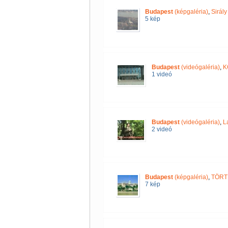
Budapest
(képgaléria)
,
Sirál
5 kép
Budapest
(videógaléria)
,
K
1 videó
Budapest
(videógaléria)
,
L
2 videó
Budapest
(képgaléria)
,
TÖRT
7 kép