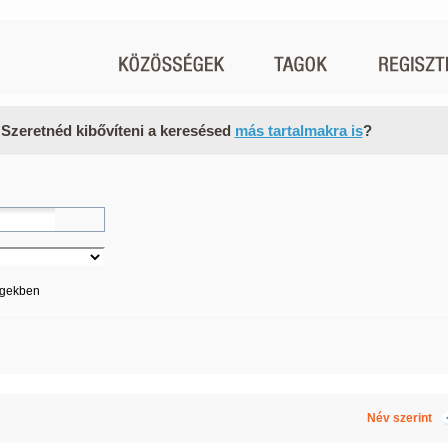
 Szeretnéd kibővíteni a keresésed
más tartalmakra is
?
égekben
Név szerint