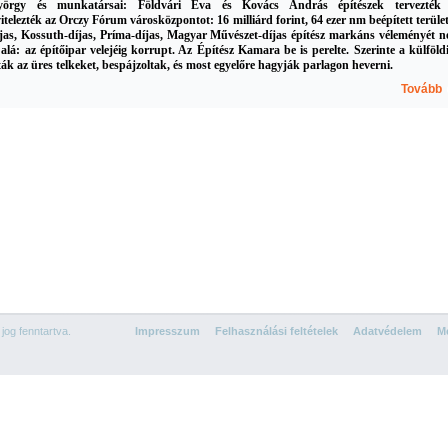
yö
rgy és munkatársai: Földvári Éva é
s Kovács András építészek tervezték
itelezték az Orczy Fórum városközpontot: 16 milliárd forint, 64 ezer nm beépített terület
jas, Kossuth-díjas, Príma-díjas, Magyar Művészet-díjas építész markáns véleményét 
 alá: az építőipar velejéig korrupt. Az Építész Kamara be is perelte. Szerinte a külföld
ták az üres telkeket, bespájzoltak, és most egyelőre hagyják parlagon heverni.
Tovább
og fenntartva.
Impresszum
Felhasználási feltételek
Adatvédelem
Mé