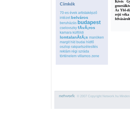
Kévés G
Címkék
generálkiv
Az Ybl-dí
70-es évek
artistaképző
rejti véka
belváros
intézet
felvásárol
budapest
beruházás
fÅvÃ¡ros
cselovszky
kamara
külföldi
lomtalanÃ­tÃ¡s
manöken
margit híd budai hídfő
oszlop
rakpartszélesítés
reklám
régi
szráda
történelem
villamos
zene
© 2007 Copyright Network.hu Minden j