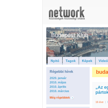
Budapest Klub
Nyitó
Tagok
Képek
Vide
buda
Régebbi hírek
2020. január
2010. május
„Az e
2010. április
2010. március
párto
Még régebbiek
16 éve
|