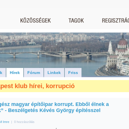
ók
Hírek
Fórum
Linkek
Friss
pest klub hírei, korrupció
gész magyar építőipar korrupt. Ebből élnek a
k” - Beszélgetés Kévés György építésszel
M Imre
|
0 hozzászólás