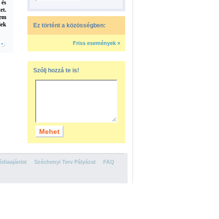
 és
et.
nem
iek
Ez történt a közösségben:
Friss események »
Szólj hozzá te is!
diaajánlat
Széchenyi Terv Pályázat
FAQ