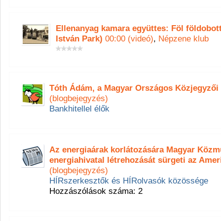
Ellenanyag kamara együttes: Föl földobot
István Park)
00:00 (videó)
,
Népzene klub
Tóth Ádám, a Magyar Országos Közjegyzői
(blogbejegyzés)
Bankhitellel élők
Az energiaárak korlátozására Magyar Közm
energiahivatal létrehozását sürgeti az Ame
(blogbejegyzés)
HÍRszerkesztők és HÍRolvasók közössége
Hozzászólások száma: 2