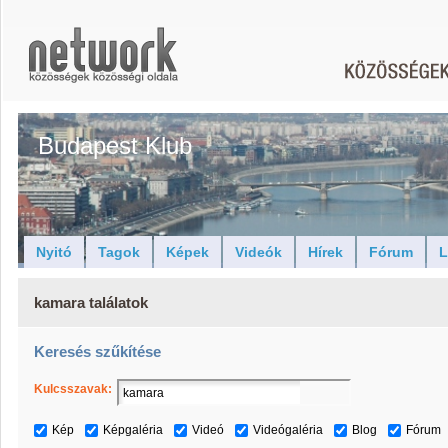
Budapest Klub
Nyitó
Tagok
Képek
Videók
Hírek
Fórum
L
kamara találatok
Keresés szűkítése
Kulcsszavak:
Kép
Képgaléria
Videó
Videógaléria
Blog
Fórum