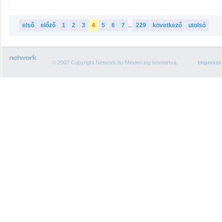
első
előző
1
2
3
4
5
6
7
...
229
következő
utolsó
© 2007 Copyright Network.hu Minden jog fenntartva.
Impress