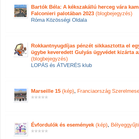
Bartók Béla: A kékszakállú herceg vára ka
Falconieri palotában 2023
(blogbejegyzés)
Róma Közösségi Oldala
Rokkantnyugdíjas pénzét sikkasztotta el eg
ügybe keveredett Gulyás ügyvédet kizárta 
(blogbejegyzés)
LOPÁS és ÁTVERÉS klub
Marseille 15
(kép)
,
Franciaország Szerelmese
Évfordulók és események
(kép)
,
Bélyeggyűjt