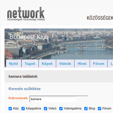
Budapest Klub
Nyitó
Tagok
Képek
Videók
Hírek
Fórum
L
kamara találatok
Keresés szűkítése
Kulcsszavak:
Kép
Képgaléria
Videó
Videógaléria
Blog
Fórum