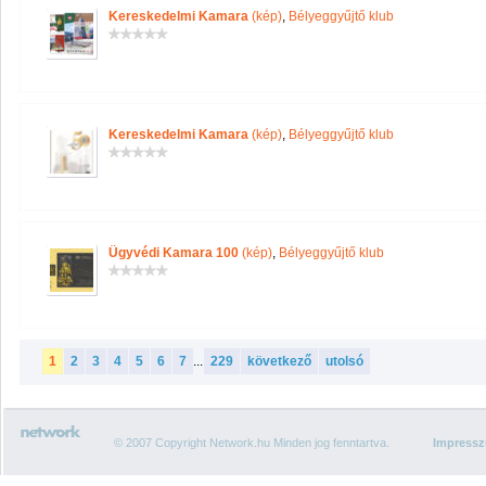
Kereskedelmi Kamara
(kép)
,
Bélyeggyűjtő klub
Kereskedelmi Kamara
(kép)
,
Bélyeggyűjtő klub
Ügyvédi Kamara 100
(kép)
,
Bélyeggyűjtő klub
1
2
3
4
5
6
7
...
229
következő
utolsó
© 2007 Copyright Network.hu Minden jog fenntartva.
Impress