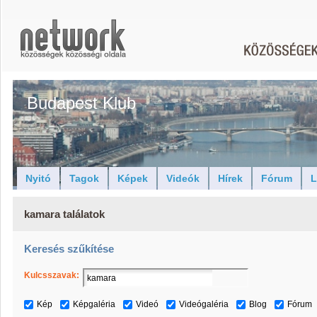
Budapest Klub
Nyitó
Tagok
Képek
Videók
Hírek
Fórum
L
kamara találatok
Keresés szűkítése
Kulcsszavak:
Kép
Képgaléria
Videó
Videógaléria
Blog
Fórum