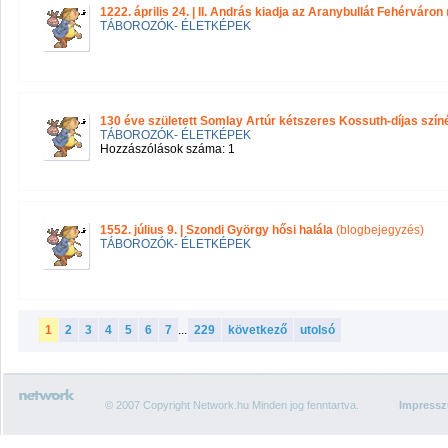
1222. április 24. | II. András kiadja az Aranybullát Fehérváron
TÁBOROZÓK- ÉLETKÉPEK
130 éve született Somlay Artúr kétszeres Kossuth-díjas szí
TÁBOROZÓK- ÉLETKÉPEK
Hozzászólások száma: 1
1552. július 9. | Szondi György hősi halála
(blogbejegyzés)
TÁBOROZÓK- ÉLETKÉPEK
1
2
3
4
5
6
7
...
229
következő
utolsó
© 2007 Copyright Network.hu Minden jog fenntartva.
Impress