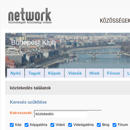
Budapest Klub
Nyitó
Tagok
Képek
Videók
Hírek
Fórum
L
közlekedés találatok
Keresés szűkítése
Kulcsszavak:
Kép
Képgaléria
Videó
Videógaléria
Blog
Fórum