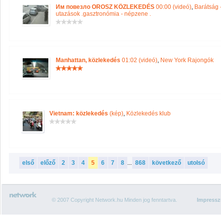
Им повезло OROSZ KÖZLEKEDÉS
00:00 (videó)
,
Barátság 
utazások .gasztronómia - népzene .
Manhattan, közlekedés
01:02 (videó)
,
New York Rajongók
Vietnam: közlekedés
(kép)
,
Közlekedés klub
első
előző
2
3
4
5
6
7
8
...
868
következő
utolsó
© 2007 Copyright Network.hu Minden jog fenntartva.
Impress