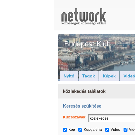
Budapest Klub
Nyitó
Tagok
Képek
Vide
közlekedés találatok
Keresés szűkítése
Kulcsszavak:
Kép
Képgaléria
Videó
Vid