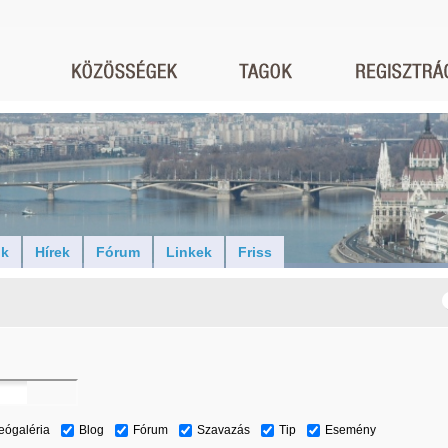
ók
Hírek
Fórum
Linkek
Friss
eógaléria
Blog
Fórum
Szavazás
Tip
Esemény