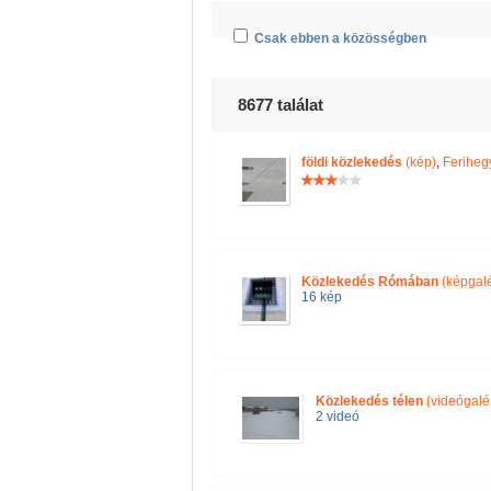
Csak ebben a közösségben
8677 találat
földi közlekedés
(kép)
,
Feriheg
Közlekedés Rómában
(képgalé
16 kép
Közlekedés télen
(videógalé
2 videó