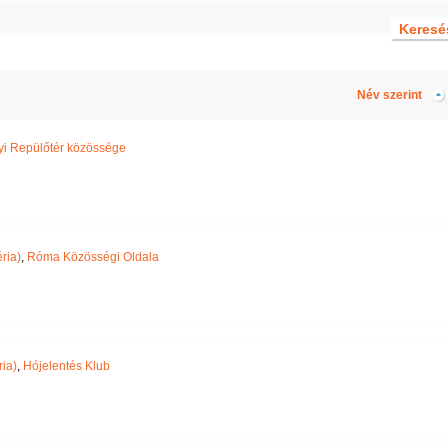
Név szerint
yi Repülőtér közössége
ria)
,
Róma Közösségi Oldala
ria)
,
Hójelentés Klub