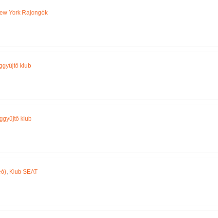
ew York Rajongók
ggyűjtő klub
ggyűjtő klub
eó)
,
Klub SEAT