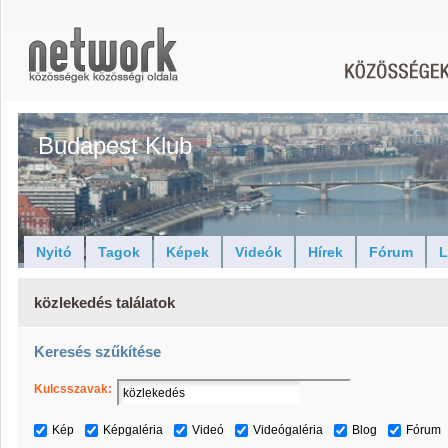
Budapest Klub
Nyitó
Tagok
Képek
Videók
Hírek
Fórum
L
közlekedés találatok
Keresés szűkítése
Kulcsszavak:
Kép
Képgaléria
Videó
Videógaléria
Blog
Fórum