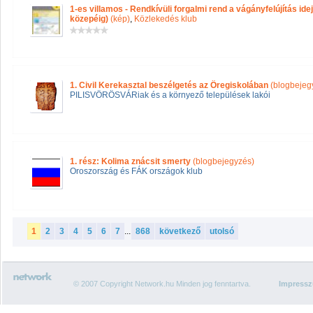
1-es villamos - Rendkívüli forgalmi rend a vágányfelújítás i
közepéig)
(kép)
,
Közlekedés klub
1. Civil Kerekasztal beszélgetés az Öregiskolában
(blogbejeg
PILISVÖRÖSVÁRiak és a környező települések lakói
1. rész: Kolima znácsit smerty
(blogbejegyzés)
Oroszország és FÁK országok klub
1
2
3
4
5
6
7
...
868
következő
utolsó
© 2007 Copyright Network.hu Minden jog fenntartva.
Impress