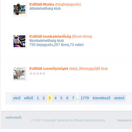
Külföldi Munka
(blogbejegyzés)
álláslehetőség klub
Külföldi munkalehetőség
(fórum téma)
Munkalehetőség klub
755 bejegyzés
,
257 téma
,
73 videó
Külföldi személyiségek
(kép)
,
Bélyeggyűjtő klub
első
előző
1
2
3
4
5
6
7
...
1779
következő
utolsó
© 2007 Copyright Network.hu Minden jog fenntartva.
Impress