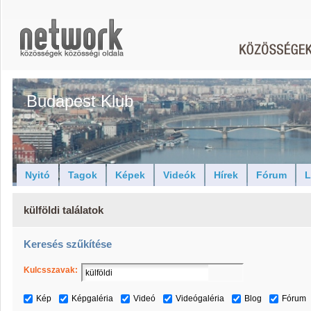
Budapest Klub
Nyitó
Tagok
Képek
Videók
Hírek
Fórum
L
külföldi találatok
Keresés szűkítése
Kulcsszavak:
Kép
Képgaléria
Videó
Videógaléria
Blog
Fórum