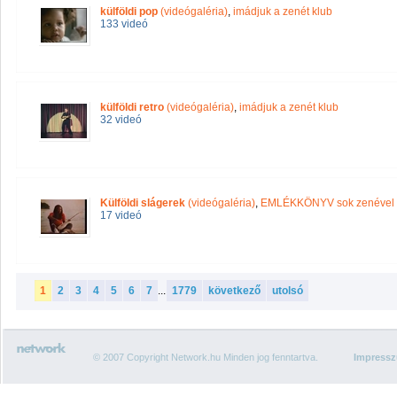
külföldi pop
(videógaléria)
,
imádjuk a zenét klub
133 videó
külföldi retro
(videógaléria)
,
imádjuk a zenét klub
32 videó
Külföldi slágerek
(videógaléria)
,
EMLÉKKÖNYV sok zenével a 
17 videó
1
2
3
4
5
6
7
...
1779
következő
utolsó
© 2007 Copyright Network.hu Minden jog fenntartva.
Impress