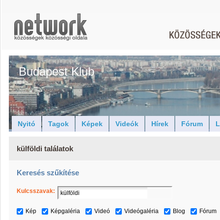
Budapest Klub
Nyitó
Tagok
Képek
Videók
Hírek
Fórum
L
külföldi találatok
Keresés szűkítése
Kulcsszavak:
Kép
Képgaléria
Videó
Videógaléria
Blog
Fórum