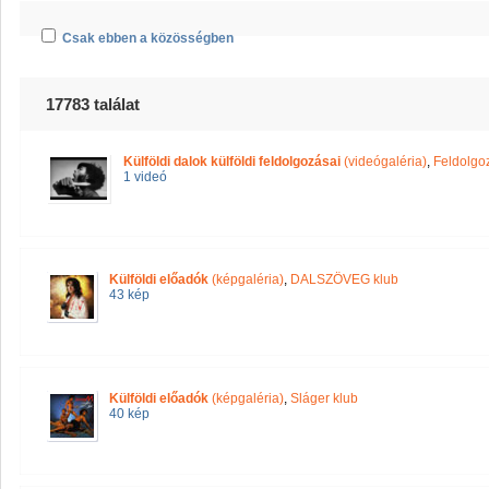
Csak ebben a közösségben
17783 találat
Külföldi dalok külföldi feldolgozásai
(videógaléria)
,
Feldolgo
1 videó
Külföldi előadók
(képgaléria)
,
DALSZÖVEG klub
43 kép
Külföldi előadók
(képgaléria)
,
Sláger klub
40 kép