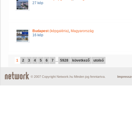
27 kép
Budapest
(képgaléria)
,
Magyarország
16 kép
1
2
3
4
5
6
7
...
5928
következő
utolsó
© 2007 Copyright Network.hu Minden jog fenntartva.
Impress