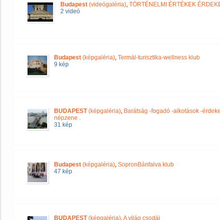
Budapest
(videógaléria)
,
TÖRTÉNELMI ÉRTÉKEK ÉRDEK
2 videó
Budapest
(képgaléria)
,
Termál-turisztika-wellness klub
9 kép
BUDAPEST
(képgaléria)
,
Barátság -fogadó -alkotások -érdeke
népzene .
31 kép
Budapest
(képgaléria)
,
SopronBánfalva klub
47 kép
BUDAPEST
(képgaléria)
,
A világ csodái