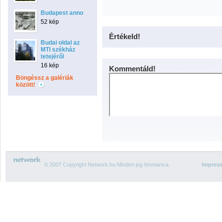
Budapest anno
52 kép
Értékeld!
Budai oldal az
MTI székház
tetejéről
16 kép
Kommentáld!
Böngéssz a galériák
között!
© 2007 Copyright Network.hu Minden jog fenntartva.
Impres