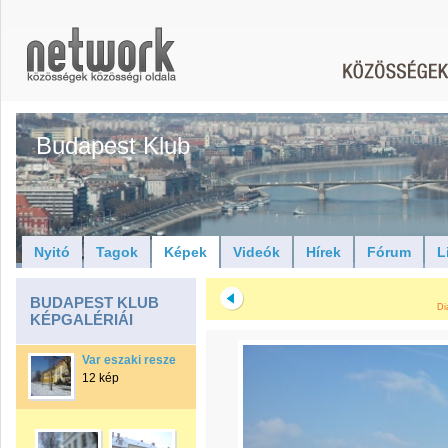
Budapest Klub
Nyitó
Tagok
Képek
Videók
Hírek
Fórum
L
BUDAPEST KLUB
Di
KÉPGALÉRIÁI
Var eszaki resze
12 kép