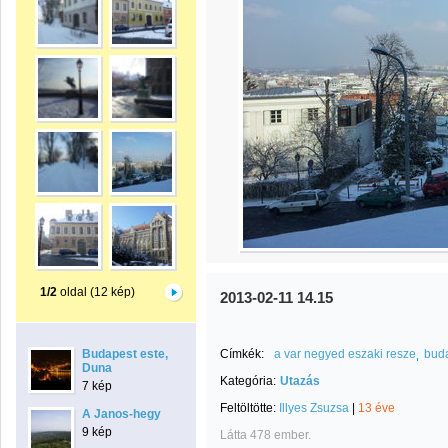
1/2
oldal (12 kép)
2013-02-11 14.15
Budapest este,
Címkék:
a var negyed eszaki resze
bud
Duna
Kategória:
Utazás
7 kép
Feltöltötte:
Illyes Zsuzsa
|
13 éve
A Janos-hegy
9 kép
Látta 478 ember.