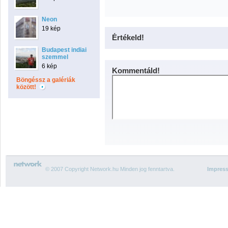
Neon
19 kép
Értékeld!
Budapest indiai
szemmel
6 kép
Kommentáld!
Böngéssz a galériák
között!
© 2007 Copyright Network.hu Minden jog fenntartva.
Impres