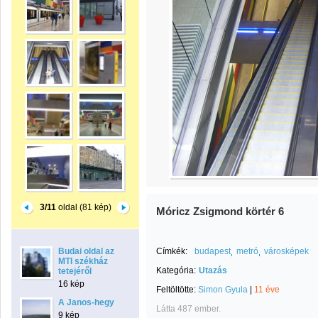
3/11
oldal (81 kép)
Móricz Zsigmond körtér 6
Budai oldal az
Címkék:
budapest
metró
városképek
MTI székház
Kategória:
Utazás
tetejéről
16 kép
Feltöltötte:
Simon Gyula
|
11 éve
A Janos-hegy
Látta 487 ember.
9 kép