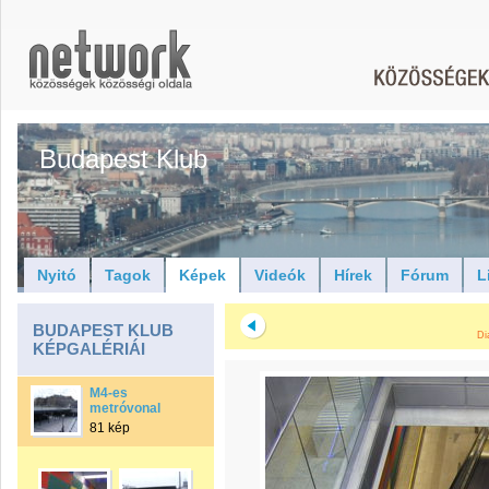
Budapest Klub
Nyitó
Tagok
Képek
Videók
Hírek
Fórum
L
BUDAPEST KLUB
Di
KÉPGALÉRIÁI
M4-es
metróvonal
81 kép