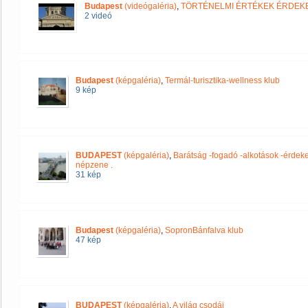
Budapest
(videógaléria)
,
TÖRTÉNELMI ÉRTÉKEK ÉRDEK
2 videó
Budapest
(képgaléria)
,
Termál-turisztika-wellness klub
9 kép
BUDAPEST
(képgaléria)
,
Barátság -fogadó -alkotások -érdeke
népzene .
31 kép
Budapest
(képgaléria)
,
SopronBánfalva klub
47 kép
BUDAPEST
(képgaléria)
,
A világ csodái