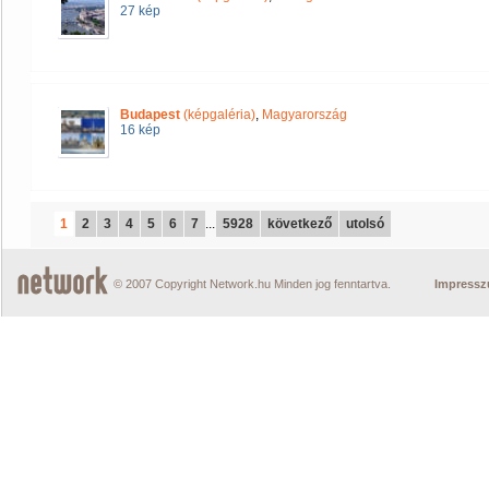
27 kép
Budapest
(képgaléria)
,
Magyarország
16 kép
1
2
3
4
5
6
7
...
5928
következő
utolsó
© 2007 Copyright Network.hu Minden jog fenntartva.
Impress