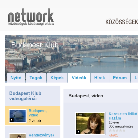
Budapest Klub
Nyitó
Tagok
Képek
Videók
Hírek
Fórum
L
Budapest Klub
Budapest, video
videógalériái
Budapest,
Keresztes Ildikó 
video
Hazám
2 videó
15 éve
806 megtekintés
Rendezvények
julia01