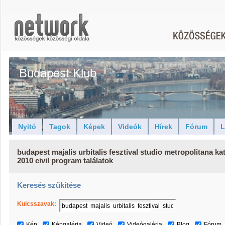
Budapest Klub
Nyitó
Tagok
Képek
Videók
Hírek
Fórum
L
budapest majalis urbitalis fesztival studio metropolitana ka
2010 civil program találatok
Keresés szűkítése
Kulcsszavak:
Kép
Képgaléria
Videó
Videógaléria
Blog
Fórum