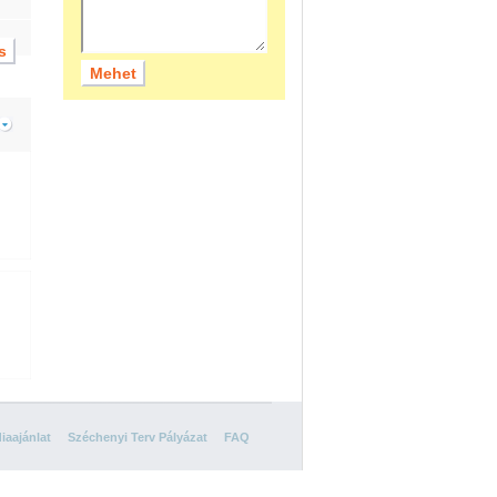
iaajánlat
Széchenyi Terv Pályázat
FAQ