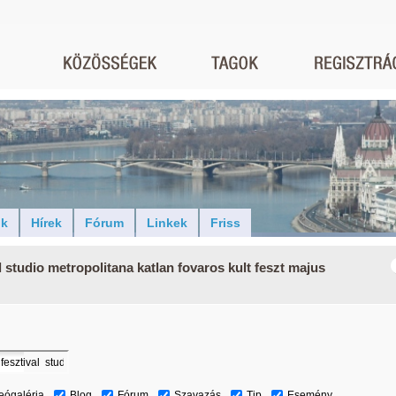
ók
Hírek
Fórum
Linkek
Friss
l studio metropolitana katlan fovaros kult feszt majus
eógaléria
Blog
Fórum
Szavazás
Tip
Esemény