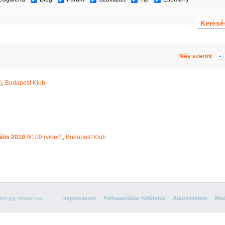
Név szerint
)
,
Budapest Klub
ális 2010
00:00 (videó)
,
Budapest Klub
n jog fenntartva.
Impresszum
Felhasználási feltételek
Adatvédelem
Méd