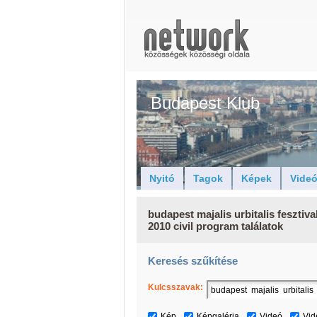
Budapest Klub
Nyitó
Tagok
Képek
Vide
budapest majalis urbitalis fesztiva
2010 civil program találatok
Keresés szűkítése
Kulcsszavak:
Kép
Képgaléria
Videó
Vid