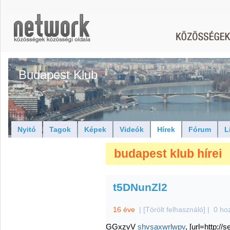
Budapest Klub
Nyitó
Tagok
Képek
Videók
Hírek
Fórum
L
budapest klub hírei
t5DNunZl2
16 éve
|
[Törölt felhasználó]
|
0 ho
GGxzvV
shvsaxwrlwpv
, [url=http://