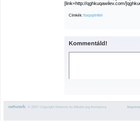
[link=http://qghkuqawilev.com/]qghkuqa
Címkék:
fsxqvplnfeh
Kommentáld!
© 2007 Copyright Network.hu Minden jog fenntartva.
Impres