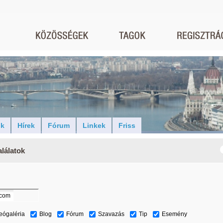
ók
Hírek
Fórum
Linkek
Friss
lálatok
eógaléria
Blog
Fórum
Szavazás
Tip
Esemény