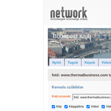
Budapest Klub
Nyitó
Tagok
Képek
Vide
fotó: www.thermalbusiness.com ta
Keresés szűkítése
Kulcsszavak:
Kép
Képgaléria
Videó
Vid