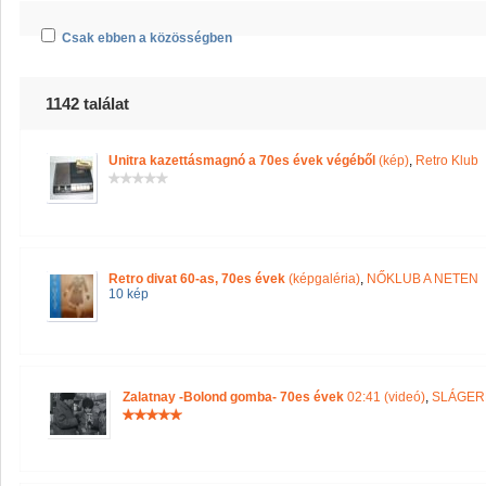
Csak ebben a közösségben
1142 találat
Unitra kazettásmagnó a 70es évek végéből
(kép)
,
Retro Klub
Retro divat 60-as, 70es évek
(képgaléria)
,
NŐKLUB A NETEN
10 kép
Zalatnay -Bolond gomba- 70es évek
02:41 (videó)
,
SLÁGE