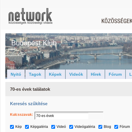
Budapest Klub
Nyitó
Tagok
Képek
Videók
Hírek
Fórum
L
70-es évek találatok
Keresés szűkítése
Kulcsszavak:
Kép
Képgaléria
Videó
Videógaléria
Blog
Fórum