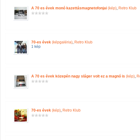
A 70 es évek monó kazettásmagnetofonjai
(kép)
,
Retro Klub
70-es évek
(képgaléria)
,
Retro Klub
1 kép
A 70 es évek közepén nagy sláger volt ez a magnó is
(kép)
,
R
70-es évek
(kép)
,
Retro Klub