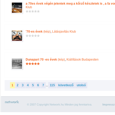
a 70es évek végén jelentek meg a kőrző készletek is , a fa von
Klub
'70-es évek
(kép)
,
Látásjavítás Klub
Dunapart 70 -es évek
(kép)
,
Kiállítások Budapesten
1
2
3
4
5
6
7
...
115
következő
utolsó
© 2007 Copyright Network.hu Minden jog fenntartva.
Impress